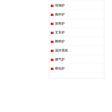
坩埚炉
推杆炉
加热炉
叉车炉
网带炉
温控系统
燃气炉
熔化炉