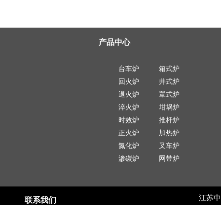
产品中心
台车炉
箱式炉
回火炉
井式炉
退火炉
罩式炉
淬火炉
坩埚炉
时效炉
推杆炉
正火炉
加热炉
氮化炉
叉车炉
渗碳炉
网带炉
江苏中
联系我们