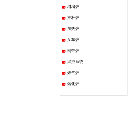
坩埚炉
推杆炉
加热炉
叉车炉
网带炉
温控系统
燃气炉
熔化炉