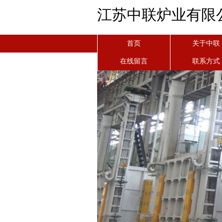
江苏中联炉业有限
首页
关于中联
在线留言
联系方式