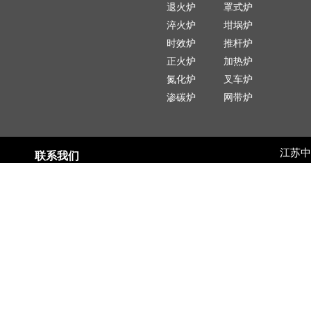
退火炉
罩式炉
淬火炉
坩埚炉
时效炉
推杆炉
正火炉
加热炉
氮化炉
叉车炉
渗碳炉
网带炉
江苏中
联系我们
江苏中联炉业有限公司
联系人：祝经理
手机：13806105448
电话：0511-86672920
传真：0511-86679183
邮箱：dyhlgyl@163.com
地址：江苏省丹阳里庄工业园