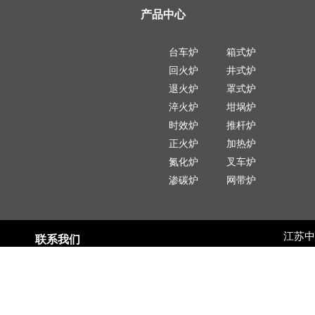
产品中心
台车炉
箱式炉
回火炉
井式炉
退火炉
罩式炉
淬火炉
坩埚炉
时效炉
推杆炉
正火炉
加热炉
氮化炉
叉车炉
渗碳炉
网带炉
江苏中
联系我们
江苏中联炉业有限公司
联系人：祝经理